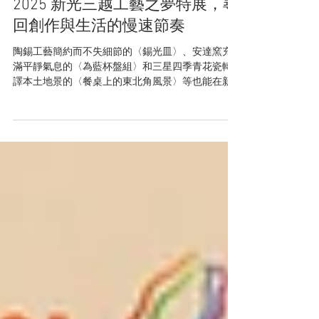
展覽資訊
放慢時間，聽材料說話：走進
2025 新光三越工藝之夢特展，尋
回創作與生活的慢速節奏
陶錫工藝簡約而不失細節的〈錫光皿〉、安達窯充
滿平靜氣息的〈為藍杯盤組〉和三星四季青花瓷轉
譯本土地景的〈餐桌上的東北角風景〉等也能在新
藝商號裡購入