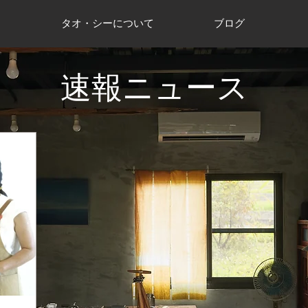
タオ・シーについて
ブログ
速報ニュース